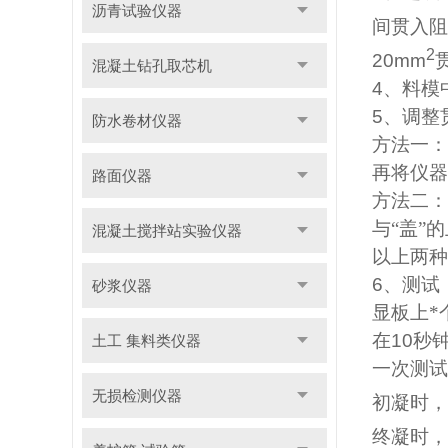
沥青试验仪器
间贯入阻
2
20mm
混凝土钻孔取芯机
4
、料模
5
、调整
防水卷材仪器
方法一：
再将仪器
路面仪器
方法二：
与“盖”
混凝土搅拌站实验仪器
以上两种
6
、测试
砂浆仪器
显板上*
在
10
秒
土工 集料类仪器
一次测试
无损检测仪器
初凝时，
终凝时，