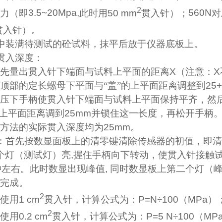
2
力（即
3.5~20Mpa,
此时用
50 mm
贯入针）；
560N
对
贯入针）。
中装满待测试的砼试料，抹平后放于仪器底板上。
贯入深度：
先量出贯入针下端面与试料上平面的距离
X
（注意：
X
顶部的定长螺母下平面与“盖”的上平面距离调整到
25
压下手柄使贯入针下端面与试料上平面保持平齐，然
的上平面距离调到
25mm
并锁住这一长度，再松开手柄
方法的实际贯入深度均为
25mm
。
：首先按数显面板上的清零键清除传感器的初值，即清
个灯（测试灯）亮
,
握住手柄向下转动，使贯入针接触试
钟左右。此时数显出现峰值
,
同时数显板上第二个灯（
完成。
2
使用
1 cm
贯入针，计算公式为：
P=N
÷
100
（
MPa
）
2
使用
0.2 cm
贯入针，计算公式为：
P=5 N
÷
100
（
MP