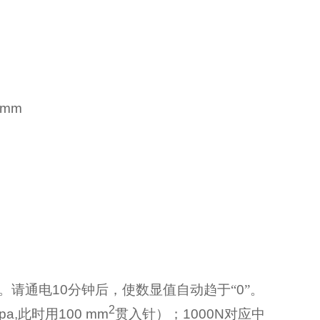
0mm
。请通电
10
分钟后，使数显值自动趋于“
0
”。
2
pa,
此时用
100 mm
贯入针）；
1000N
对应中