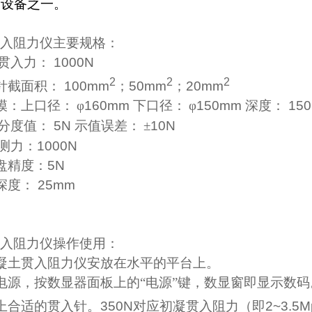
的设备之一。
入阻力仪主要规格：
大贯入力：
1000N
2
2
2
针截面积：
100mm
；
50mm
；
20mm
模：上口径：
φ
160mm
下口径：
φ
150mm
深度：
15
小分度值：
5N
示值误差：
±
10N
大测力：
1000N
盘精度：
5N
深度：
25mm
入阻力仪操作使用：
凝土贯入阻力仪安放在水平的平台上。
电源，按数显器面板上的“电源”键，数显窗即显示数码
上合适的贯入针。
350N
对应初凝贯入阻力（即
2~3.5M