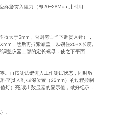
应终凝贯入阻力（即
20~28Mpa,
此时用
不得大于
5mm
，否则需适当下调贯入针），
+Xmm
，然后再拧紧螺盖，以锁住
25+X
长度。
后调整仪器上部的定长螺母，使之下平面
。
零。再按测试键进入工作测试状态，同时数
料至贯入到zui深位置（
25mm
）的过程控制
峰值灯）亮
,
读出数显器的显示值，做好纪录，
；
a
）。