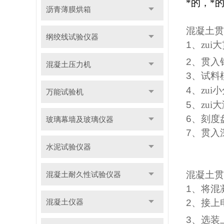
*的，*
沥青薄膜烘箱
混凝土贯
纲绞线试验仪器
1
、zui
2
、贯入
混凝土压力机
3
、试料
4
、zui
万能试验机
5
、zui
6
、刻度
玻璃幕墙及玻璃仪器
7
、贯入
水泥试验仪器
混凝土贯
混凝土耐久性试验仪器
1
、将混
混凝土仪器
2
、接上
3
、选装