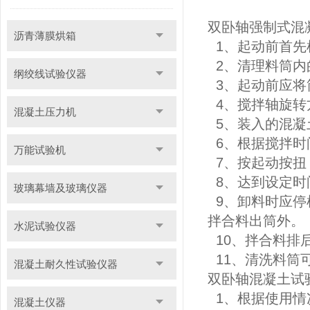
双卧轴强制式混
沥青薄膜烘箱
1、起动前首先
2、清理料筒内
纲绞线试验仪器
3、起动前应将
4、搅拌轴旋转
混凝土压力机
5、装入的混凝
6、根据搅拌时
万能试验机
7、按起动按扭
8、达到设定时
玻璃幕墙及玻璃仪器
9、卸料时应停
拌合料出筒外。
水泥试验仪器
10、拌合料排
11、清洗料筒
混凝土耐久性试验仪器
双卧轴混凝土试
1、根据使用情
混凝土仪器