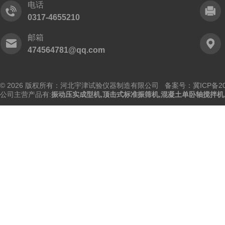
电话
0317-4655210
邮箱
474564781@qq.com
© 2026 版权所有：河北宇津试验仪器制造有限公司
备案号：冀ICP备202
公司主营产品有:
振动压实成型机
,
顶击式标准振筛机
,
混凝土单卧轴搅拌机