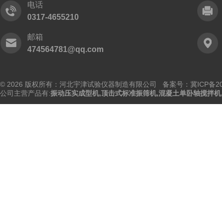
电话
0317-4655210
邮箱
474564781@qq.com
© 2026 版权所有：河北宇津试验仪器制造有限公司
备案号：冀ICP备202
公司主营产品有:
振动压实成型机
,
顶击式标准振筛机
,
混凝土单卧轴搅拌机