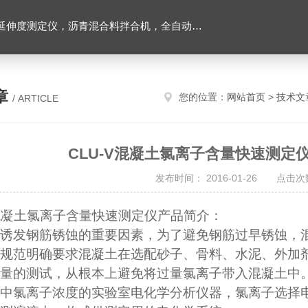
离心式抽提仪，马歇尔电动击实仪，车辙试验成型机，连续式路面八轮平整度仪，商品混凝土搅拌站试验仪器，试模
章
您的位置：
网站首页
>
技术文
/ ARTICLE
CLU-V混凝土氯离子含量快速测定
发布时间： 2016-01-26 点击次数
混凝土氯离子含量快速测定仪产品简介：
诱发钢筋锈蚀的重要因素，为了避免钢筋过早锈蚀，
规范明确要求混凝土在选配砂子、骨料、水泥、外加
量的测试，从根本上避免将过量氯离子带入混凝土中
中氯离子浓度的实验室电化学分析仪器，氯离子选择