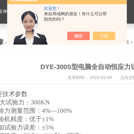
欢迎您！
离心式抽提仪，马歇尔电动击实仪，车辙试验成型机，连续式路面八轮平整度仪，商品混凝土搅拌站试验仪器，试模
来自局域网的朋友！有什么可以帮
助您的吗？
章
您的位置：
网站首页
>
/ ARTICLE
DYE-300S型电脑全自动恒应
发布时间： 2016-03-09 点击次数
要技术参数
ui大试验力：300KN
验力测量范围：4%—100%
验机精度：优于±1%
加试验力误差：±5%