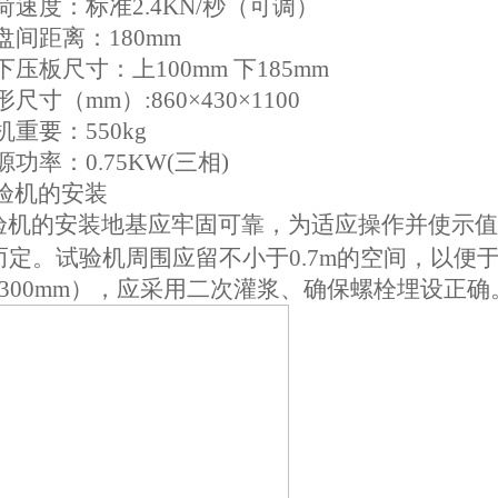
荷速度：标准2.4KN/秒（可调）
盘间距离：180mm
下压板尺寸：上100mm 下185mm
形尺寸（mm）:860×430×1100
机重要：550kg
源功率：0.75KW(三相)
试验机的安装
验机的安装地基应牢固可靠，为适应操作并使示值
而定。试验机周围应留不小于0.7m的空间，以便
×300mm），应采用二次灌浆、确保螺栓埋设正确