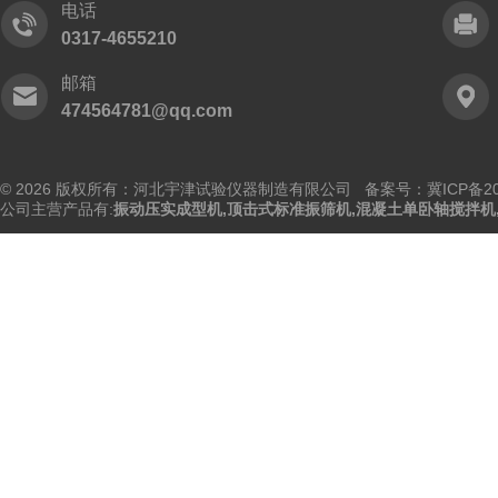
电话
0317-4655210
邮箱
474564781@qq.com
© 2026 版权所有：河北宇津试验仪器制造有限公司
备案号：冀ICP备202
公司主营产品有:
振动压实成型机
,
顶击式标准振筛机
,
混凝土单卧轴搅拌机