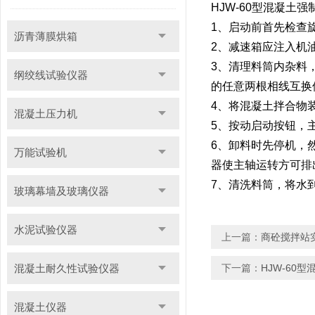
HJW-60
型混凝土强
1
、启动前首先检查
沥青薄膜烘箱
2
、减速箱应注入机
3
、清理料筒内杂料
纲绞线试验仪器
的任意两根相线互换
4
、将混凝土拌合物
混凝土压力机
5
、按动启动按钮，
6
、卸料时先停机，
万能试验机
器使主轴运转方可排
7
、清洗料筒，将水
玻璃幕墙及玻璃仪器
水泥试验仪器
上一篇：
商砼搅拌站
混凝土耐久性试验仪器
下一篇：
HJW-60
混凝土仪器