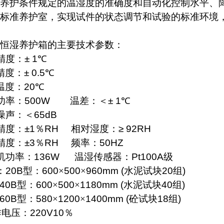
养护条件规定的温湿度的准确度和自动化控制水平、
标准养护室，实现试件的状态调节和试验的标准环境
恒湿养护箱的主要技术参数：
精度：
± 1
℃
精度：
± 0.5
℃
温度：
20
℃
功率：
500W
温差：＜
± 1
℃
噪声：＜
65dB
精度：
±1
％
RH
相对湿度：
≥ 92RH
精度：
±3
％
RH
频率：
50HZ
机功率：
136W
温湿传感器：
Pt100A
级
：
20B
型：
600
×
500
×
960mm (
水泥
试块
20
组
)
B
型：
600
×
500
×
1180mm (
水泥
试块
40
组
)
B
型：
580
×
1200
×
1400mm (
砼试块
18
组
)
作电压：
220V10
％