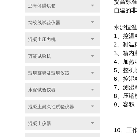
提高标准
沥青薄膜烘箱
自建的非
纲绞线试验仪器
水泥恒温
1
、控温
混凝土压力机
2
、
测温
3
、
箱
内
万能试验机
4
、加热
5
、整机
玻璃幕墙及玻璃仪器
6
、控湿
7
、测湿
水泥试验仪器
8
、压缩
9
、容积
混凝土耐久性试验仪器
40
60
混凝土仪器
10
、工