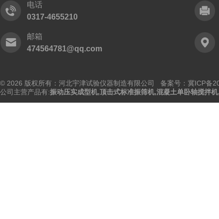
电话
0317-4655210
邮箱
474564781@qq.com
© 2026 版权所有：河北宇津试验仪器制造有限公司
备案号：冀ICP备202
公司主营产品有:
振动压实成型机
,
顶击式标准振筛机
,
混凝土单卧轴搅拌机