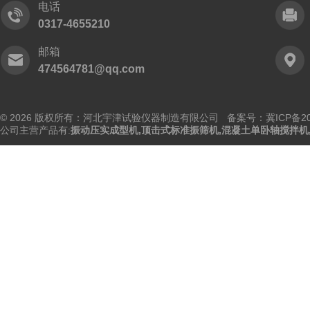
电话
0317-4655210
邮箱
474564781@qq.com
© 2026 版权所有：河北宇津试验仪器制造有限公司
备案号：冀ICP备202
公司主营产品有:
振动压实成型机
,
顶击式标准振筛机
,
混凝土单卧轴搅拌机