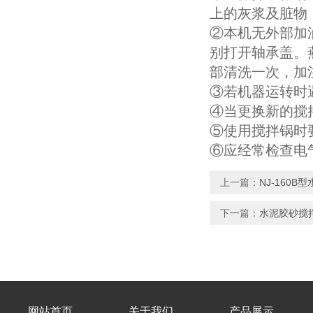
上的灰浆及脏物
②本机无外部加
别打开轴承盖。
部清洗一次，加
③若机器运转时
④当更换新的搅
⑤使用搅拌锅时
⑥应经常检查电气
上一篇：
NJ-160
下一篇：
水泥胶砂搅
网站首页
关于我们
产品展示