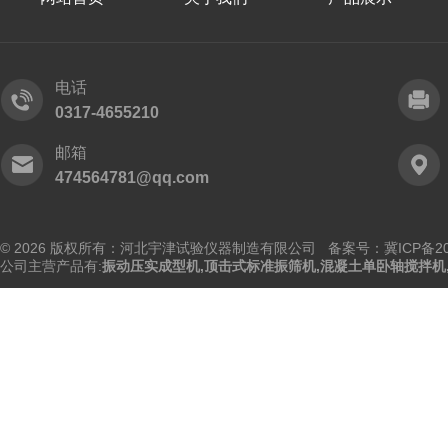
电话
0317-4655210
邮箱
474564781@qq.com
© 2026 版权所有：河北宇津试验仪器制造有限公司
备案号：冀ICP备202
公司主营产品有:
振动压实成型机
,
顶击式标准振筛机
,
混凝土单卧轴搅拌机