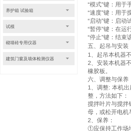
“模式”键：用
养护箱 试验箱
“速度”键：用
“启动”键：启动
试模
“暂停”键：在
“停止”键：结束
砌墙砖专用仪器
五、
起吊与安装
1、起吊本机器
建筑门窗及墙体检测仪器
2、安装本机器
橡胶板。
六、
调整与保养
1、调整: 本机
整，方法如下：
搅拌叶片与搅拌
母，或松开电机
2、保养：
①应保持工作场