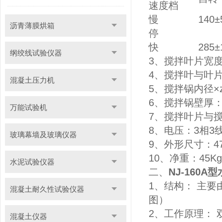
速度档
慢
140±
沥青薄膜烘箱
停
快
285±
纲绞线试验仪器
3、搅拌叶片宽度
4、搅拌叶与叶片
混凝土压力机
5、搅拌锅内径×zu
6、搅拌锅壁厚：
万能试验机
7、搅拌叶片与搅
8、电压：3相3线3
玻璃幕墙及玻璃仪器
9、外形尺寸：472
10、净重：45Kg
水泥试验仪器
二、
NJ-160
1、结构： 主
混凝土耐久性试验仪器
图）
2、工作原理：
混凝土仪器