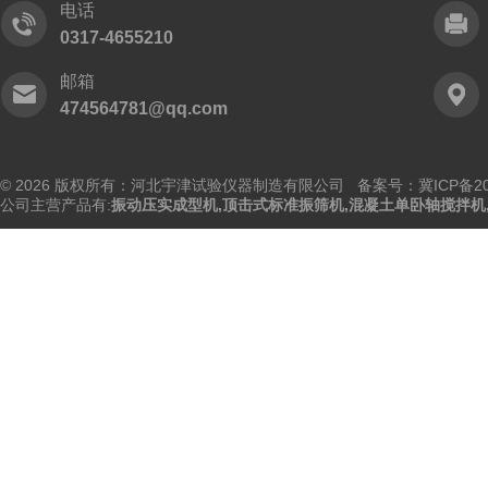
电话
0317-4655210
邮箱
474564781@qq.com
© 2026 版权所有：河北宇津试验仪器制造有限公司
备案号：冀ICP备202
公司主营产品有:
振动压实成型机
,
顶击式标准振筛机
,
混凝土单卧轴搅拌机